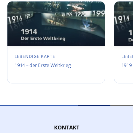
LEBENDIGE KARTE
LEBE
1914 – der Erste Weltkrieg
1919 
KONTAKT