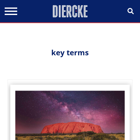
Direkt zum Inhalt
key terms