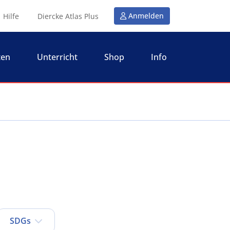
Anmelden
Hilfe
Diercke Atlas Plus
ten
Unterricht
Shop
Info
SDGs