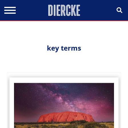
Direkt zum Inhalt
key terms