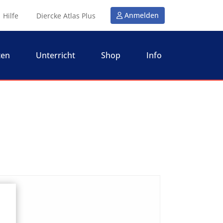
Anmelden
Hilfe
Diercke Atlas Plus
ten
Unterricht
Shop
Info