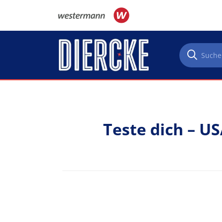
Direkt zum Inhalt
Teste dich – U