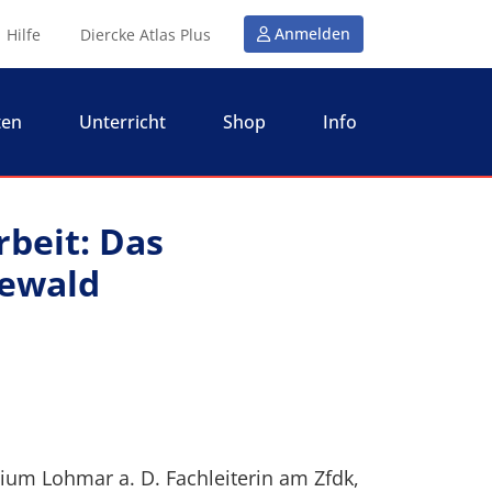
Anmelden
Hilfe
Diercke Atlas Plus
ten
Unterricht
Shop
Info
beit: Das
eewald
um Lohmar a. D. Fachleiterin am Zfdk,