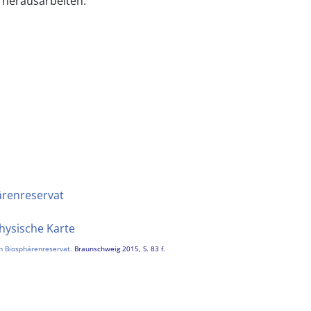
 herausarbeiten.
ärenreservat
Physische Karte
m Biosphärenreservat.
Braunschweig 2015, S. 83 f.