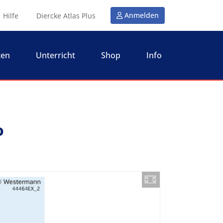
Anmelden
Hilfe
Diercke Atlas Plus
ten
Unterricht
Shop
Info
o