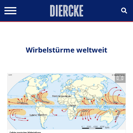
Direkt zum Inhalt
Wirbelstürme weltweit