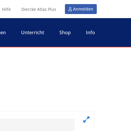
Anmelden
Hilfe
Diercke Atlas Plus
ten
Unterricht
Shop
Info