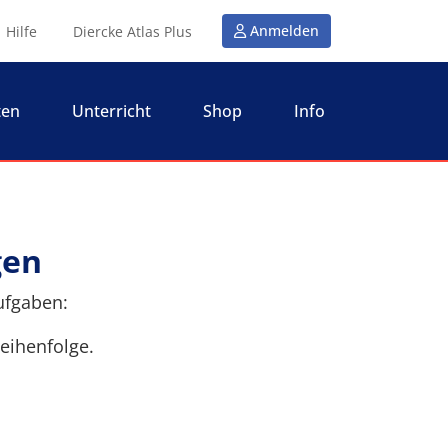
Anmelden
Hilfe
Diercke Atlas Plus
ten
Unterricht
Shop
Info
gen
Aufgaben:
Reihenfolge.