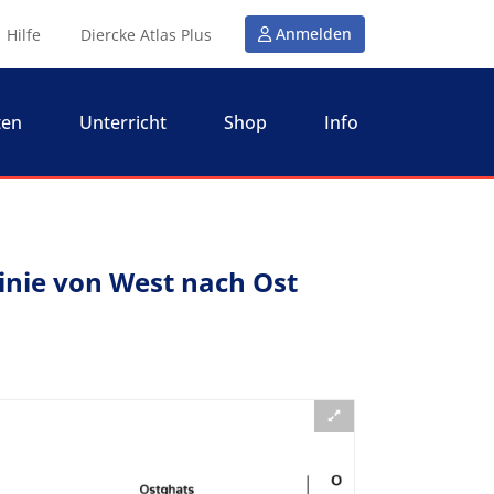
Anmelden
Hilfe
Diercke Atlas Plus
ten
Unterricht
Shop
Info
linie von West nach Ost