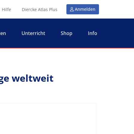
Anmelden
Hilfe
Diercke Atlas Plus
ten
Unterricht
Shop
Info
ge weltweit