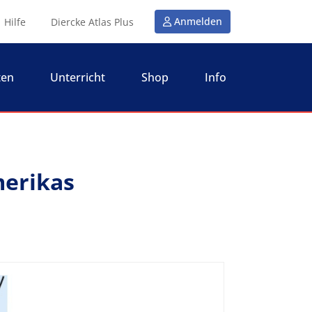
Anmelden
Hilfe
Diercke Atlas Plus
ten
Unterricht
Shop
Info
erikas