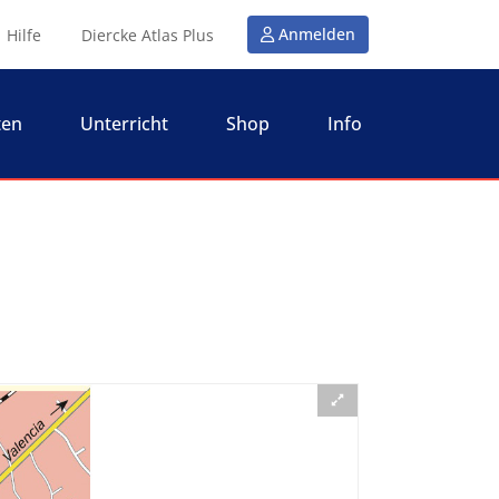
Anmelden
Hilfe
Diercke Atlas Plus
ten
Unterricht
Shop
Info