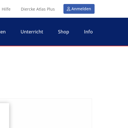
Anmelden
Hilfe
Diercke Atlas Plus
ten
Unterricht
Shop
Info