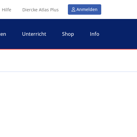
Anmelden
Hilfe
Diercke Atlas Plus
ten
Unterricht
Shop
Info