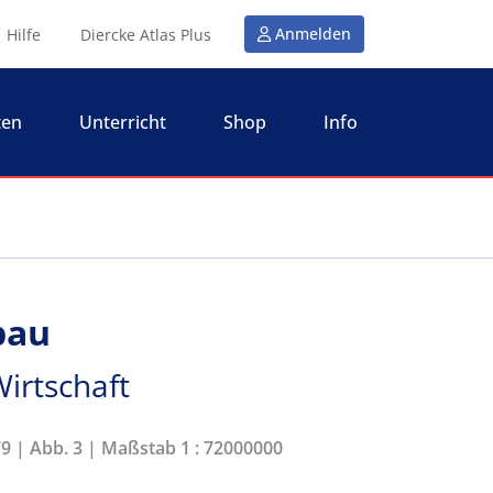
Anmelden
Hilfe
Diercke Atlas Plus
ten
Unterricht
Shop
Info
bau
 Wirtschaft
79 | Abb. 3 | Maßstab 1 : 72000000