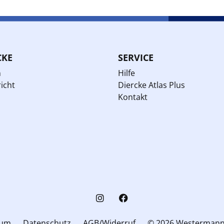
CKE
SERVICE
n
Hilfe
icht
Diercke Atlas Plus
Kontakt
sum
Datenschutz
AGB/Widerruf
© 2026 Westerman