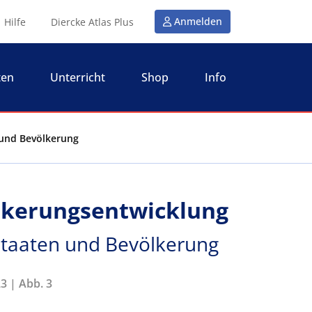
Anmelden
Hilfe
Diercke Atlas Plus
ten
Unterricht
Shop
Info
n und Bevölkerung
ölkerungsentwicklung
- Staaten und Bevölkerung
3 | Abb. 3