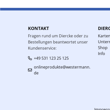
KONTAKT
DIER
Fragen rund um Diercke oder zu
Karte
Unterr
Bestellungen beantwortet unser
Shop
Kundenservice:
Info
+49 531 123 25 125
onlineprodukte@westermann.
de
Impres