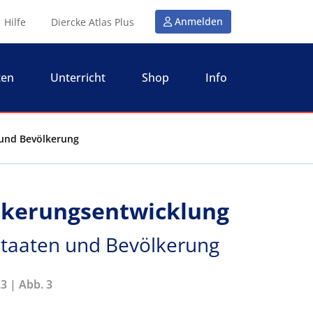
Anmelden
Hilfe
Diercke Atlas Plus
ten
Unterricht
Shop
Info
n und Bevölkerung
ölkerungsentwicklung
- Staaten und Bevölkerung
3 | Abb. 3