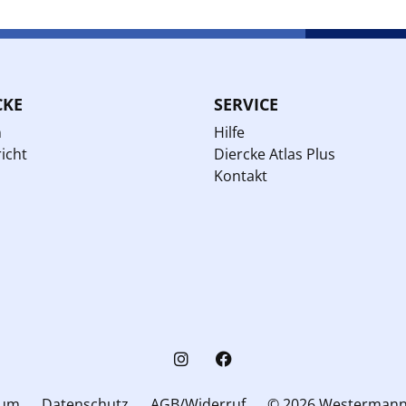
CKE
SERVICE
n
Hilfe
icht
Diercke Atlas Plus
Kontakt
sum
Datenschutz
AGB/Widerruf
© 2026 Westerman