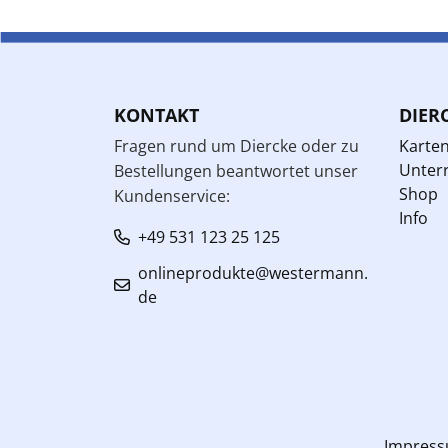
KONTAKT
DIER
Fragen rund um Diercke oder zu
Karte
Unterr
Bestellungen beantwortet unser
Shop
Kundenservice:
Info
+49 531 123 25 125
onlineprodukte@westermann.
de
Impres