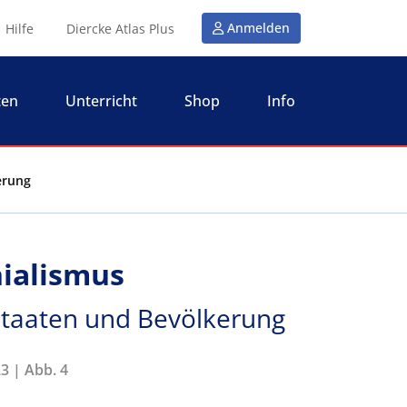
Anmelden
Hilfe
Diercke Atlas Plus
ten
Unterricht
Shop
Info
kerung
nialismus
- Staaten und Bevölkerung
3 | Abb. 4