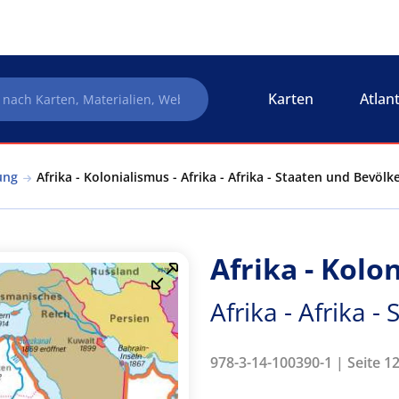
Karten
Atlan
ung
Afrika - Kolonialismus - Afrika - Afrika - Staaten und Bevöl
Afrika - Kolo
Afrika - Afrika 
978-3-14-100390-1 | Seite 12