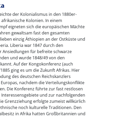
ka
ichte der Kolonialismus in den 1880er-
afrikanische Kolonien. In einem
mpf eigneten sich die europäischen Mächte
Jahren gewaltsam fast den gesamten
ieben einzig Äthiopien an der Ostküste und
beria. Liberia war 1847 durch den
Ansiedlungen für befreite schwarze
anden und wurde 1848/49 von den
kannt. Auf der Kongokonferenz (auch
1885 ging es um die Zukunft Afrikas. Hier
ladung des deutschen Reichskanzlers
 Europas, nachdem die Verteilungskonflikte
ten. Die Konferenz führte zur fast restlosen
n Interessensgebiete und zur nachfolgenden
ie Grenzziehung erfolgte zumeist willkürlich
thnische noch kulturelle Traditionen. Den
lbesitz in Afrika hatten Großbritannien und