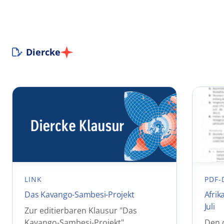
Diercke
LINK
PDF-
Das Kavango-Sambesi-Projekt
Afrik
Juli
Zur editierbaren Klausur "Das
Kavango-Sambesi-Projekt"
Den 