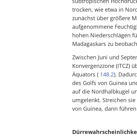
subtropischen Hochdruck
trocken, wie etwa in Nord
zunächst über größere M
aufgenommene Feuchtigke
hohen Niederschlägen fü
Madagaskars zu beobacht
Zwischen Juni und Septem
Konvergenzzone (ITCZ) üb
Äquators (
148.2
). Dadur
des Golfs von Guinea un
auf die Nordhalbkugel 
umgelenkt. Streichen sie
von Guinea, dann führen
Dürrewahrscheinlichke