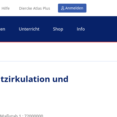
Anmelden
Hilfe
Diercke Atlas Plus
ten
Unterricht
Shop
Info
atzirkulation und
| Maßstab 1 : 72000000