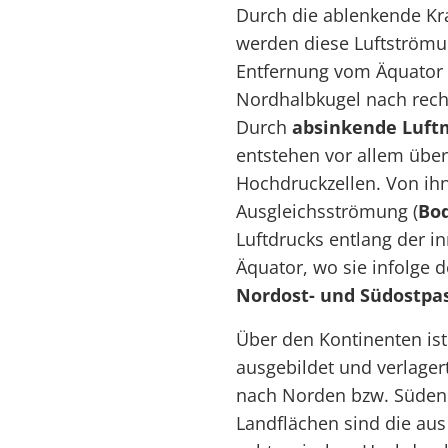
Durch die ablenkende Kraf
werden diese Luftström
Entfernung vom Äquator 
Nordhalbkugel nach recht
Durch
absinkende Luf
entstehen vor allem übe
Hochdruckzellen. Von ih
Ausgleichsströmung (
Bo
Luftdrucks entlang der 
Äquator, wo sie infolge d
Nordost- und Südostpa
Über den Kontinenten ist 
ausgebildet und verlagert
nach Norden bzw. Süden 
Landflächen sind die au