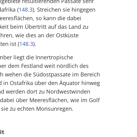
gebiete resultierenden Passate sehr
afrika (
148.3
). Streichen sie hingegen
eeresflächen, so kann die dabei
it beim Übertritt auf das Land zu
hren, wie dies an der Ostküste
en ist (
148.3
).
ber liegt die Innertropische
er dem Festland weit nördlich des
ch wehen die Südostpassate im Bereich
d in Ostafrika über den Äquator hinweg
und werden dort zu Nordwestwinden
 dabei über Meeresflächen, wie im Golf
 sie zu echten Monsunregen.
it