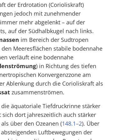
t der Erdrotation (Corioliskraft)
ungen jedoch mit zunehmender
immer mehr abgelenkt – auf der
s, auf der Südhalbkugel nach links.
tmassen
im Bereich der Sudtropen
r den Meeresflächen stabile bodennahe
nen verläuft eine bodennahe
denströmung
) in Richtung des tiefen
innertropischen Konvergenzzone am
er Ablenkung durch die Corioliskraft als
ssat
zusammenströmen.
die äquatoriale Tiefdruckrinne stärker
 sich dort jahreszeitlich auch stärker
als über den Ozeanen (
148.1–2
). Über
s absteigenden Luftbewegungen der