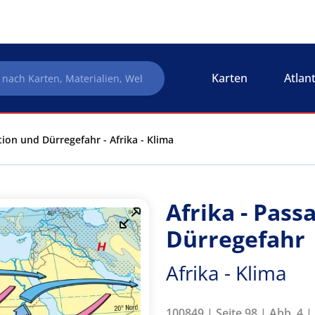
Karten
Atlan
tion und Dürregefahr - Afrika - Klima
Afrika - Pass
Dürregefahr
Afrika - Klima
100849 | Seite 98 | Abb. 4 