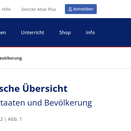
Anmelden
Hilfe
Diercke Atlas Plus
ten
Unterricht
Shop
Info
 Bevölkerung
tische Übersicht
- Staaten und Bevölkerung
2 | Abb. 1