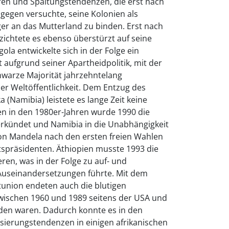
ren und Spaltungstendenzen, die erst nach
ngegen versuchte, seine Kolonien als
r an das Mutterland zu binden. Erst nach
zichtete es ebenso überstürzt auf seine
ola entwickelte sich in der Folge ein
t aufgrund seiner Apartheidpolitik, mit der
hwarze Majorität jahrzehntelang
er Weltöffentlichkeit. Dem Entzug des
 (Namibia) leistete es lange Zeit keine
en in den 1980er-Jahren wurde 1990 die
rkündet und Namibia in die Unabhängigkeit
on Mandela nach den ersten freien Wahlen
spräsidenten. Äthiopien musste 1993 die
ren, was in der Folge zu auf- und
Auseinandersetzungen führte. Mit dem
nion endeten auch die blutigen
e zwischen 1960 und 1989 seitens der USA und
rden waren. Dadurch konnte es in den
sierungstendenzen in einigen afrikanischen