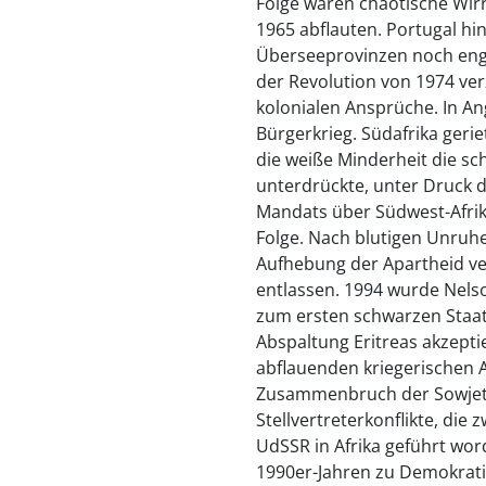
Folge waren chaotische Wir
1965 abflauten. Portugal hi
Überseeprovinzen noch enge
der Revolution von 1974 ver
kolonialen Ansprüche. In Ang
Bürgerkrieg. Südafrika gerie
die weiße Minderheit die sc
unterdrückte, unter Druck d
Mandats über Südwest-Afrika
Folge. Nach blutigen Unruh
Aufhebung der Apartheid ve
entlassen. 1994 wurde Nels
zum ersten schwarzen Staat
Abspaltung Eritreas akzeptie
abflauenden kriegerischen 
Zusammenbruch der Sowjetu
Stellvertreterkonflikte, di
UdSSR in Afrika geführt wo
1990er-Jahren zu Demokrati