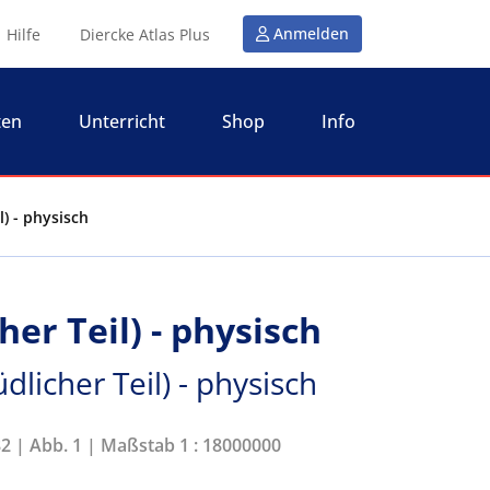
Anmelden
Hilfe
Diercke Atlas Plus
ten
Unterricht
Shop
Info
il) - physisch
her Teil) - physisch
üdlicher Teil) - physisch
82 | Abb. 1 | Maßstab 1 : 18000000