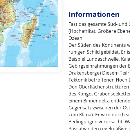
Informationen
Fast das gesamte Süd- und Os
(Hochafrika). Größere Ebene
Ozean.
Der Süden des Kontinents w
ruhigen Schild gebildet. Er 
Beispiel Lundaschwelle, Kal
Gebirgseinrahmungen der Be
Drakensberge) Diesem Teilr
Tektonik betroffenen Hoch
Den Oberflächenstrukturen 
des Kongo, Grabenseeketten
einem Binnendelta endende C
Gegensatz zwischen der Ost
zum Klima). Er wird durch s
Bedingungen verursacht. Wä
Passatwinden regelmäßige u