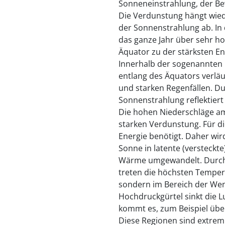
Sonneneinstrahlung, der B
Die Verdunstung hängt wie
der Sonnenstrahlung ab. In 
das ganze Jahr über sehr h
Äquator zu der stärksten En
Innerhalb der sogenannten 
entlang des Äquators verläu
und starken Regenfällen. Du
Sonnenstrahlung reflektiert
Die hohen Niederschläge am
starken Verdunstung. Für d
Energie benötigt. Daher wird
Sonne in latente (versteckt
Wärme umgewandelt. Durch
treten die höchsten Tempera
sondern im Bereich der Wen
Hochdruckgürtel sinkt die L
kommt es, zum Beispiel übe
Diese Regionen sind extrem 