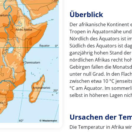
Überblick
Der afrikanische Kontinent 
Tropen in Äquatornähe und 
Nördlich des Äquators ist i
Südlich des Äquators ist d
ganzjährig hohen Stand de
nördlichen Afrikas recht ho
Gebirgen fallen die Monats
unter null Grad. In den Fla
zwischen etwa 10 °C jensei
°C am Äquator. Im sommerli
selbst in höheren Lagen nich
Ursachen der Tem
Die Temperatur in Afrika wi