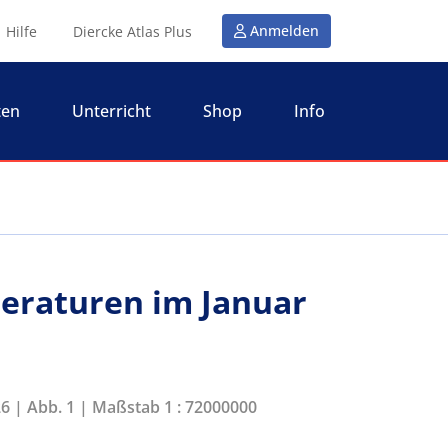
Anmelden
Hilfe
Diercke Atlas Plus
ten
Unterricht
Shop
Info
peraturen im Januar
26 | Abb. 1 | Maßstab 1 : 72000000