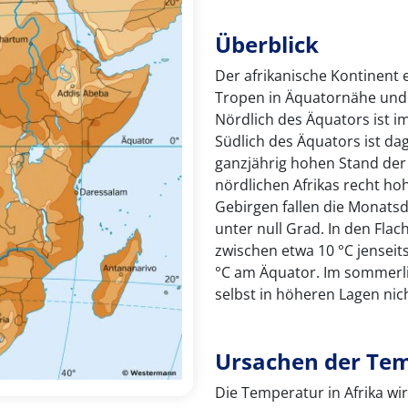
Überblick
Der afrikanische Kontinent 
Tropen in Äquatornähe und 
Nördlich des Äquators ist i
Südlich des Äquators ist d
ganzjährig hohen Stand de
nördlichen Afrikas recht ho
Gebirgen fallen die Monats
unter null Grad. In den Fla
zwischen etwa 10 °C jensei
°C am Äquator. Im sommerli
selbst in höheren Lagen nich
Ursachen der Tem
Die Temperatur in Afrika wi