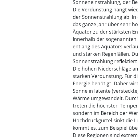
Sonneneinstrahlung, der B
Die Verdunstung hängt wie
der Sonnenstrahlung ab. In 
das ganze Jahr über sehr h
Äquator zu der stärksten En
Innerhalb der sogenannten 
entlang des Äquators verläu
und starken Regenfällen. Du
Sonnenstrahlung reflektiert
Die hohen Niederschläge am
starken Verdunstung. Für d
Energie benötigt. Daher wird
Sonne in latente (versteckt
Wärme umgewandelt. Durch
treten die höchsten Tempera
sondern im Bereich der Wen
Hochdruckgürtel sinkt die L
kommt es, zum Beispiel übe
Diese Regionen sind extrem 