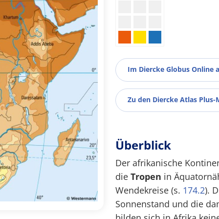
Im Diercke Globus Online 
Zu den Diercke Atlas Plus-
Überblick
Der afrikanische Kontine
die
Tropen
in Äquatornä
Wendekreise (s.
174.2
). 
Sonnenstand und die dam
bilden sich in Afrika ke