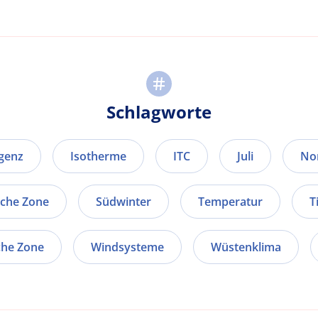
Schlagworte
genz
Isotherme
ITC
Juli
No
sche Zone
Südwinter
Temperatur
T
che Zone
Windsysteme
Wüstenklima