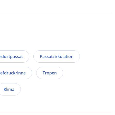
rdostpassat
Passatzirkulation
iefdruckrinne
Tropen
Klima