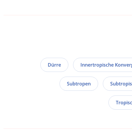
Dürre
Innertropische Konver
Subtropen
Subtropi
Tropis