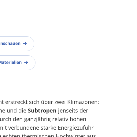
anschauen
Materialien
nt erstreckt sich über zwei Klimazonen:
he und die
Subtropen
jenseits der
Durch den ganzjährig relativ hohen
it verbundene starke Energiezufuhr
ine echten thermischen Hochwinter aus.