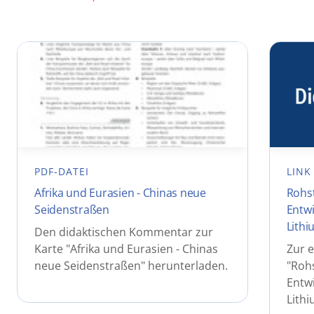
PDF-DATEI
LINK
Afrika und Eurasien - Chinas neue
Rohst
Seidenstraßen
Entwi
Lith
Den didaktischen Kommentar zur
Karte "Afrika und Eurasien - Chinas
Zur e
neue Seidenstraßen" herunterladen.
"Rohs
Entwi
Lith