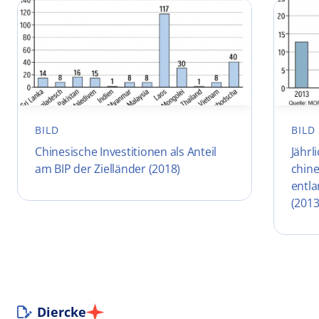
BILD
BILD
Chinesische Investitionen als Anteil
Jährl
am BIP der Zielländer (2018)
chine
entl
(2013
Diercke