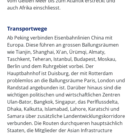
vom Gelben Meer bis zum Atlantik erstreckt und
auch Afrika einschliesst.
Transportwege
Ab Peking verbinden Eisenbahnlinien China mit
Europa. Diese führen an grossen Ballungsräumen
wie Tianjin, Shanghai, Xi'an, Ürümqi, Almaty,
Taschkent, Teheran, Istanbul, Budapest, Moskau,
Berlin und dem Ruhrgebiet vorbei. Der
Hauptbahnhof ist Duisburg, der mit Rotterdam
problemlos an die Ballungsräume Paris, London und
Randstad angebunden ist. Darüber hinaus sind die
wichtigen politischen und wirtschaftlichen Zentren
Ulan-Bator, Bangkok, Singapur, das Perlflussdelta,
Dhaka, Kalkutta, Islamabad, Lahore, Karatschi und
Samara über zusätzliche Landentwicklungskorridore
verbunden. Die Routen durchqueren hauptsächlich
Staaten, die Mitglieder der Asian Infrastructure