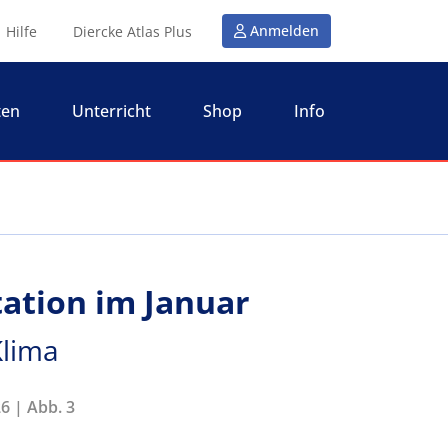
Anmelden
Hilfe
Diercke Atlas Plus
ten
Unterricht
Shop
Info
tation im Januar
 Klima
6 | Abb. 3