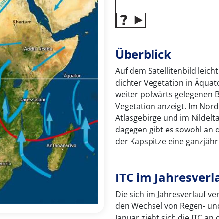
Überblick
Auf dem Satellitenbild leich
dichter Vegetation in Äquat
weiter polwärts gelegenen 
Vegetation anzeigt. Im Nord
Atlasgebirge und im Nildelt
dagegen gibt es sowohl an 
der Kapspitze eine ganzjäh
ITC im Jahresverl
Die sich im Jahresverlauf ve
den Wechsel von Regen- und 
Januar zieht sich die ITC an