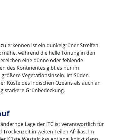
t zu erkennen ist ein dunkelgrüner Streifen
ornähe, während die helle Tönung in den
Bereichen eine dünne oder fehlende
en des Kontinentes gibt es nur im
a größere Vegetationsinseln. Im Süden
der Küste des Indischen Ozeans als auch an
rig stärkere Grünbedeckung.
auf
rändernde Lage der ITC ist verantwortlich für
Trockenzeit in weiten Teilen Afrikas. Im
 der Küste Westafrikas entlang, knickt dann