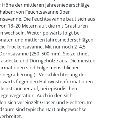
r Höhe der mittleren Jahresniederschläge
 haben: von Feuchtsavanne über
nsavanne. Die Feuchtsavanne baut sich aus
on 18–20 Metern auf, die mit Grasfluren
 wechseln. Weiter polwärts folgt bei
naten und mittleren Jahresniederschlägen
die Trockensavanne. Mit nur noch 2–4,5
Dornsavanne (250–500 mm). Sie zeichnet
Grasdecke und Dorngehölze aus. Die meisten
ormationen sind Folge menschlicher
nsdegradierung (= Verschlechterung der
 polwärts folgenden Halbwüstenformationen
leinsträucher auf, bei episodischen
egenvegetation. Auch in den sich
n sich vereinzelt Gräser und Flechten. Im
dsaum sind typische Hartlaubgewächse
erbreitet.