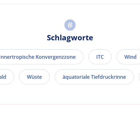
Schlagworte
Innertropische Konvergenzzone
ITC
Wind
ald
Wüste
äquatoriale Tiefdruckrinne