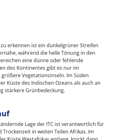
t zu erkennen ist ein dunkelgrüner Streifen
ornähe, während die helle Tönung in den
Bereichen eine dünne oder fehlende
en des Kontinentes gibt es nur im
a größere Vegetationsinseln. Im Süden
der Küste des Indischen Ozeans als auch an
rig stärkere Grünbedeckung.
auf
rändernde Lage der ITC ist verantwortlich für
Trockenzeit in weiten Teilen Afrikas. Im
 der Küste Westafrikas entlang, knickt dann