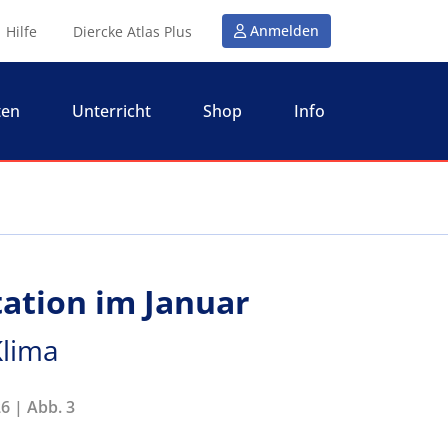
Anmelden
Hilfe
Diercke Atlas Plus
ten
Unterricht
Shop
Info
tation im Januar
 Klima
6 | Abb. 3