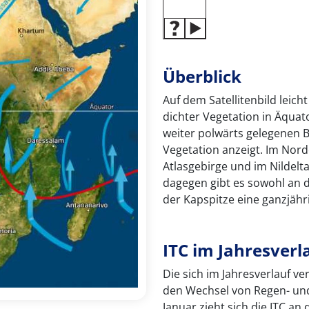
Überblick
Auf dem Satellitenbild leich
dichter Vegetation in Äquat
weiter polwärts gelegenen 
Vegetation anzeigt. Im Nord
Atlasgebirge und im Nildelt
dagegen gibt es sowohl an 
der Kapspitze eine ganzjäh
ITC im Jahresverl
Die sich im Jahresverlauf ve
den Wechsel von Regen- und 
Januar zieht sich die ITC an