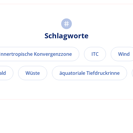
Schlagworte
Innertropische Konvergenzzone
ITC
Wind
ald
Wüste
äquatoriale Tiefdruckrinne