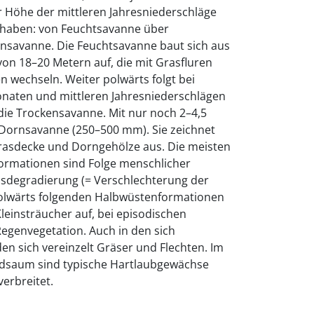
r Höhe der mittleren Jahresniederschläge
 haben: von Feuchtsavanne über
nsavanne. Die Feuchtsavanne baut sich aus
on 18–20 Metern auf, die mit Grasfluren
 wechseln. Weiter polwärts folgt bei
naten und mittleren Jahresniederschlägen
die Trockensavanne. Mit nur noch 2–4,5
Dornsavanne (250–500 mm). Sie zeichnet
Grasdecke und Dorngehölze aus. Die meisten
ormationen sind Folge menschlicher
nsdegradierung (= Verschlechterung der
 polwärts folgenden Halbwüstenformationen
leinsträucher auf, bei episodischen
egenvegetation. Auch in den sich
n sich vereinzelt Gräser und Flechten. Im
dsaum sind typische Hartlaubgewächse
erbreitet.