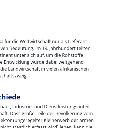
a für die Weltwirtschaft nur als Lieferant
aven Bedeutung. Im 19. Jahrhundert teilten
inent unter sich auf, um die Rohstoffe
lle Entwicklung wurde dabei weitgehend
 die Landwirtschaft in vielen afrikanischen
schaftszweig.
chiede
u-, Industrie- und Dienstleistungsanteil
elhaft. Dass große Teile der Bevölkerung vom
sektor (ungeregelter Kleinerwerb der armen
icht staatlich erfasst wird) leben, kann die