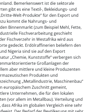
enland. Bemerkenswert ist die sektorale
ten gibt es eine Textil-, Bekleidungs- und
„Dritte-Welt-Produkte“ für den Export und
inzu kommt die Nahrungs- und
den Binnenmarkt (zum Beispiel Mehl, Fette,
ndustrielle Fischverarbeitung geschieht
der Fischverzehr in Westafrika wird aus
rte gedeckt. Erdölraffinerien beliefern den
und Nigeria sind sie auf den Export
gnatur „Chemie, Kunststoffe“ verbergen sich
enmarktorientierte Großanlagen der
llem aber mittlere und kleine Produzenten
armazeutischen Produkten und
Bezeichnung „Metallindustrie, Maschinenbau“
on europäischem Zuschnitt gemeint,
ttlere Unternehmen, die für den lokalen
ten (vor allem im Metallbau). Verteilung und
 dass Afrika im globalen Vergleich eine sehr
aufweist. Der Bedarf der Bevölkerung mit sehr