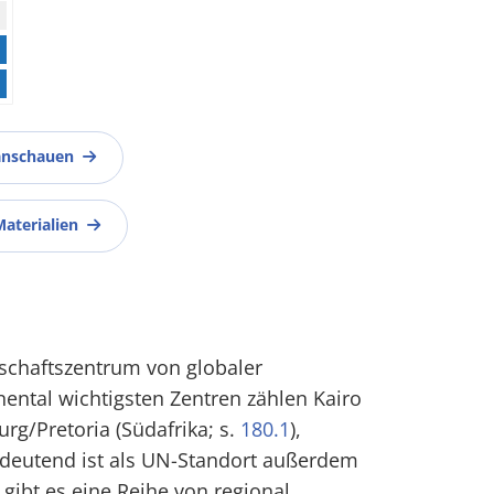
anschauen
Materialien
rtschaftszentrum von globaler
ental wichtigsten Zentren zählen Kairo
rg/Pretoria (Südafrika; s.
180.1
),
bedeutend ist als UN-Standort außerdem
 gibt es eine Reihe von regional