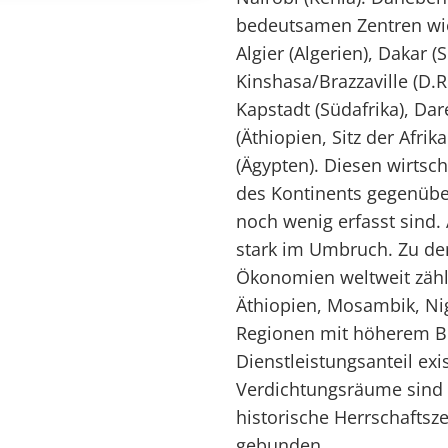
bedeutsamen Zentren wie
Algier (Algerien), Dakar (
Kinshasa/Brazzaville (D.
Kapstadt (Südafrika), Da
(Äthiopien, Sitz der Afri
(Ägypten). Diesen wirtsch
des Kontinents gegenüber
noch wenig erfasst sind. 
stark im Umbruch. Zu d
Ökonomien weltweit zähl
Äthiopien, Mosambik, Nig
Regionen mit höherem Be
Dienstleistungsanteil exis
Verdichtungsräume sind 
historische Herrschaftsz
gebunden.