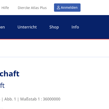
Anmelden
Hilfe
Diercke Atlas Plus
ten
Unterricht
Shop
Info
schaft
ft
6 | Abb. 1 | Maßstab 1 : 36000000