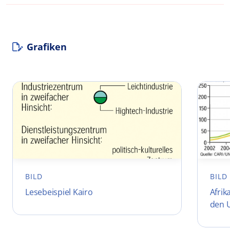
Grafiken
BILD
BILD
Lesebeispiel Kairo
Afrik
den U