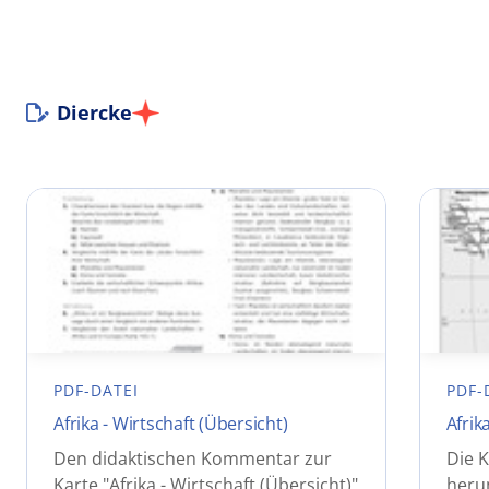
Diercke
PDF-DATEI
PDF-
Afrika - Wirtschaft (Übersicht)
Afrik
Den didaktischen Kommentar zur
Die K
Karte "Afrika - Wirtschaft (Übersicht)"
heru