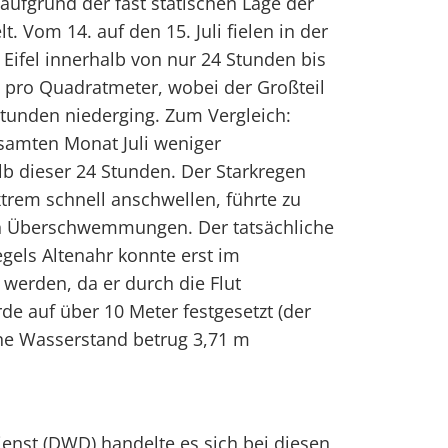
 aufgrund der fast statischen Lage der
t. Vom 14. auf den 15. Juli fielen in der
 Eifel innerhalb von nur 24 Stunden bis
g pro Quadratmeter, wobei der Großteil
Stunden niederging. Zum Vergleich:
esamten Monat Juli weniger
lb dieser 24 Stunden. Der Starkregen
xtrem schnell anschwellen, führte zu
en Überschwemmungen. Der tatsächliche
gels Altenahr konnte erst im
 werden, da er durch die Flut
de auf über 10 Meter festgesetzt (der
ne Wasserstand betrug 3,71 m
enst (DWD) handelte es sich bei diesen