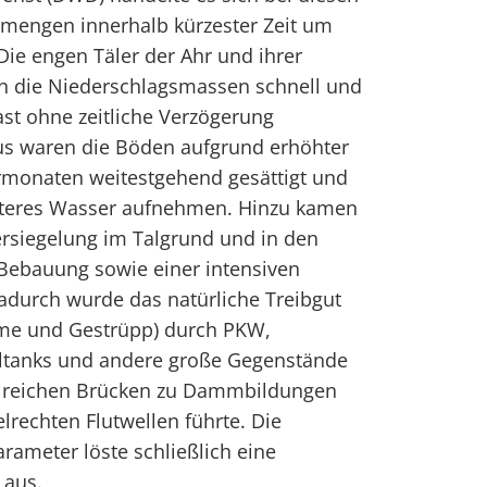
smengen innerhalb kürzester Zeit um
Die engen Täler der Ahr und ihrer
n die Niederschlagsmassen schnell und
st ohne zeitliche Verzögerung
us waren die Böden aufgrund erhöhter
rmonaten weitestgehend gesättigt und
eiteres Wasser aufnehmen. Hinzu kamen
Versiegelung im Talgrund und in den
Bebauung sowie einer intensiven
adurch wurde das natürliche Treibgut
mme und Gestrüpp) durch PKW,
tanks und andere große Gegenstände
hlreichen Brücken zu Dammbildungen
lrechten Flutwellen führte. Die
rameter löste schließlich eine
 aus.