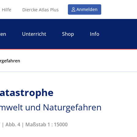
Anmelden
Hilfe
Diercke Atlas Plus
ten
Unterricht
Shop
Info
urgefahren
katastrophe
Umwelt und Naturgefahren
7 | Abb. 4 | Maßstab 1 : 15000