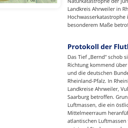
Naturkatastrophe der jü
Landkreis Ahrweiler in R
Hochwasserkatastrophe i
besonderem Maße betrof
Protokoll der Flu
Das Tief „Bernd“ schob si
Richtung kommend über 
und die deutschen Bund
Rheinland-Pfalz. In Rhei
Landkreise Ahrweiler, Vul
Saarburg betroffen. Gru
Luftmassen, die ein östl
Mittelmeerraum heranfüh
atlantischen Luftmassen 