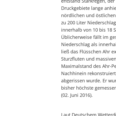
entstand Starkregen, der
Druckgebiete lange anhiel
nördlichen und östlichen
zu 200 Liter Niederschla
innerhalb von 10 bis 18 
Üblicherweise fällt im g
Niederschlag als innerha
ließ das Flüsschen Ahr e
Sturzfluten und massiv
Maximalstand des Ahr-Pe
Nachhinein rekonstruiert
abgerissen wurde. Er wur
bisher höchste gemesse
(02. Juni 2016).
Laut Deutschem Wetterdi