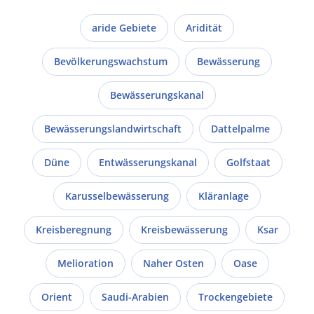
aride Gebiete
Aridität
Bevölkerungswachstum
Bewässerung
Bewässerungskanal
Bewässerungslandwirtschaft
Dattelpalme
Düne
Entwässerungskanal
Golfstaat
Karusselbewässerung
Kläranlage
Kreisberegnung
Kreisbewässerung
Ksar
Melioration
Naher Osten
Oase
Orient
Saudi-Arabien
Trockengebiete