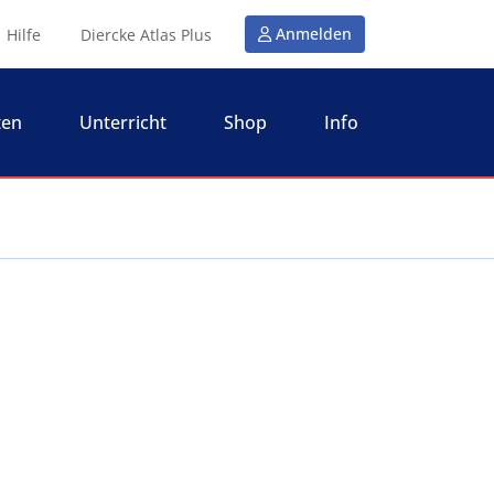
Anmelden
Hilfe
Diercke Atlas Plus
ten
Unterricht
Shop
Info