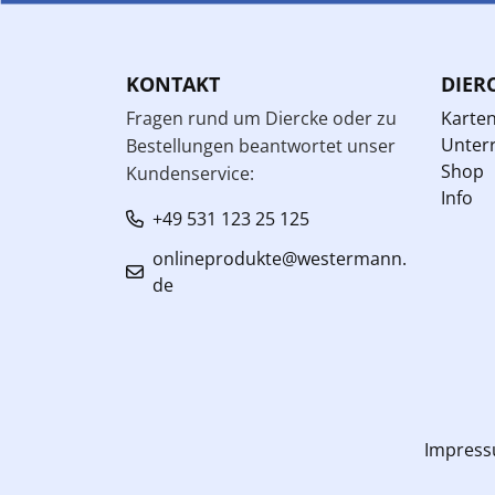
KONTAKT
DIER
Fragen rund um Diercke oder zu
Karte
Unterr
Bestellungen beantwortet unser
Shop
Kundenservice:
Info
+49 531 123 25 125
onlineprodukte@westermann.
de
Impres