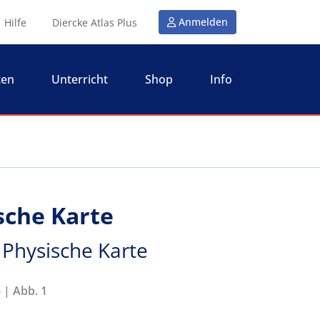
Anmelden
Hilfe
Diercke Atlas Plus
ten
Unterricht
Shop
Info
sche Karte
 Physische Karte
 | Abb. 1