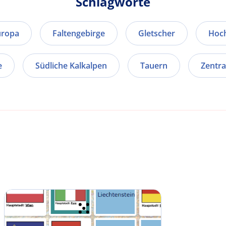
Schlagworte
uropa
Faltengebirge
Gletscher
Hoc
e
Südliche Kalkalpen
Tauern
Zentra