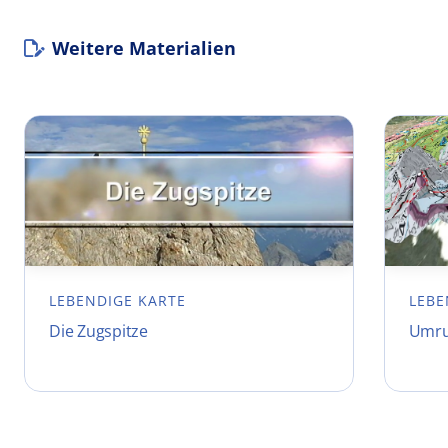
Weitere Materialien
LEBENDIGE KARTE
LEBE
Die Zugspitze
Umru