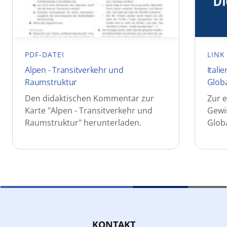
PDF-DATEI
LINK
Alpen - Transitverkehr und
Itali
Raumstruktur
Globa
Den didaktischen Kommentar zur
Zur e
Karte "Alpen - Transitverkehr und
Gewi
Raumstruktur" herunterladen.
Globa
KONTAKT