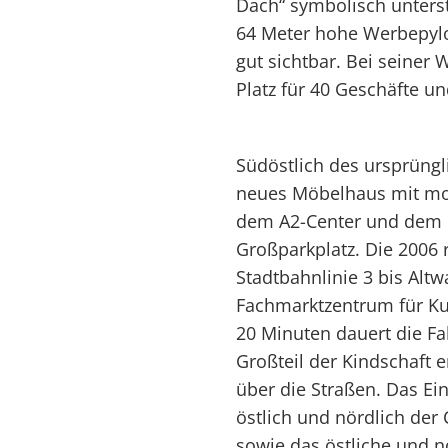
Dach“ symbolisch unterst
64 Meter hohe Werbepylo
gut sichtbar. Bei seiner
Platz für 40 Geschäfte un
Südöstlich des ursprüng
neues Möbelhaus mit mo
dem A2-Center und dem M
Großparkplatz. Die 2006 
Stadtbahnlinie 3 bis Alt
Fachmarktzentrum für Ku
20 Minuten dauert die F
Großteil der Kindschaft 
über die Straßen. Das Ei
östlich und nördlich der
sowie das östliche und n