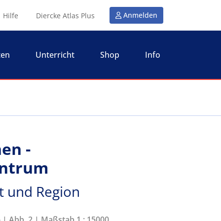
Anmelden
Hilfe
Diercke Atlas Plus
ten
Unterricht
Shop
Info
en -
entrum
t und Region
6 | Abb. 2 | Maßstab 1 : 15000