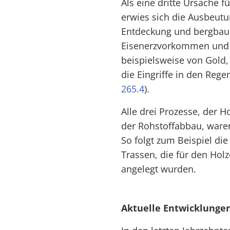
Als eine dritte Ursache f
erwies sich die Ausbeut
Entdeckung und bergbaul
Eisenerzvorkommen und 
beispielsweise von Gold, 
die Eingriffe in den Reg
265.4
).
Alle drei Prozesse, der H
der Rohstoffabbau, ware
So folgt zum Beispiel di
Trassen, die für den Hol
angelegt wurden.
Aktuelle Entwicklunge