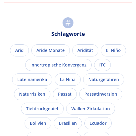
Schlagworte
Arid
Aride Monate
Aridität
El Niño
Innertropische Konvergenz
ITC
Lateinamerika
La Niña
Naturgefahren
Naturrisiken
Passat
Passatinversion
Tiefdruckgebiet
Walker-Zirkulation
Bolivien
Brasilien
Ecuador