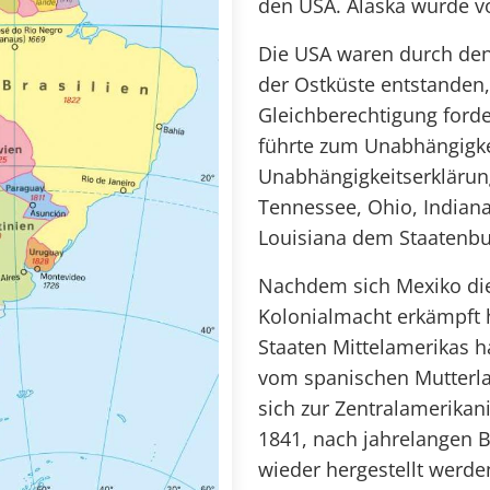
den USA. Alaska wurde v
Die USA waren durch de
der Ostküste entstanden,
Gleichberechtigung forder
führte zum Unabhängigkei
Unabhängigkeitserklärung
Tennessee, Ohio, Indiana,
Louisiana dem Staatenbu
Nachdem sich Mexiko die
Kolonialmacht erkämpft h
Staaten Mittelamerikas 
vom spanischen Mutterlan
sich zur Zentralamerika
1841, nach jahrelangen B
wieder hergestellt werde