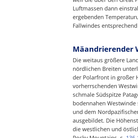
Luftmassen dann einstrah
ergebenden Temperaturu
Fallwindes entsprechend 
Mäandrierender 
Die weitaus größere La
nördlichen Breiten unter
der Polarfront in große
vorherrschenden Westwind
schmale Südspitze Patag
bodennahen Westwinde s
und dem Nordpazifische
ausgebildet. Die Höhens
die westlichen und östli
Rocky Mountains, s.
136.