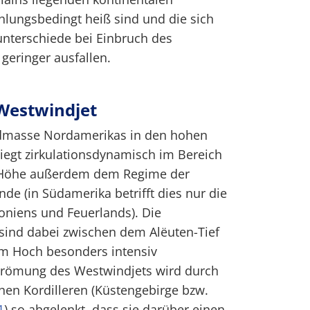
lungsbedingt heiß sind und die sich
nterschiede bei Einbruch des
geringer ausfallen.
Westwindjet
ndmasse Nordamerikas in den hohen
liegt zirkulationsdynamisch im Bereich
r Höhe außerdem dem Regime der
e (in Südamerika betrifft dies nur die
oniens und Feuerlands). Die
ind dabei zwischen dem Alëuten-Tief
m Hoch besonders intensiv
trömung des Westwindjets wird durch
chen Kordilleren (Küstengebirge bzw.
1
) so abgelenkt, dass sie darüber einen