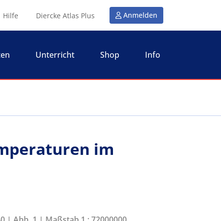
Anmelden
Hilfe
Diercke Atlas Plus
ten
Unterricht
Shop
Info
emperaturen im
40 | Abb. 1 | Maßstab 1 : 72000000