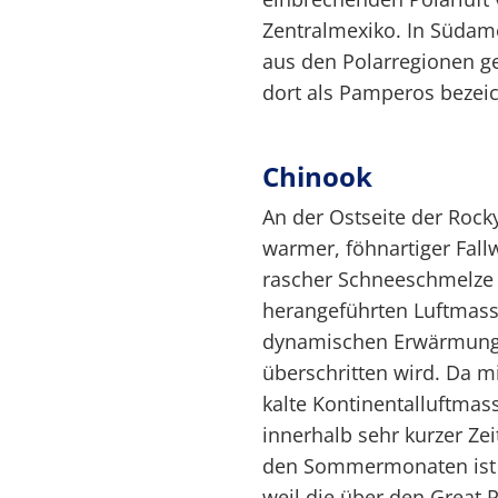
Zentralmexiko. In Südame
aus den Polarregionen ge
dort als Pamperos bezeic
Chinook
An der Ostseite der Rocky
warmer, föhnartiger Fall
rascher Schneeschmelze 
herangeführten Luftmasse
dynamischen Erwärmungse
überschritten wird. Da 
kalte Kontinentalluftma
innerhalb sehr kurzer Ze
den Sommermonaten ist 
weil die über den Great 