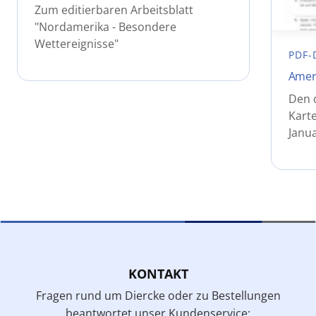
Zum editierbaren Arbeitsblatt
"Nordamerika - Besondere
Wettereignisse"
PDF-
Amer
Den 
Kart
Janu
KONTAKT
Fragen rund um Diercke oder zu Bestellungen
beantwortet unser Kundenservice: