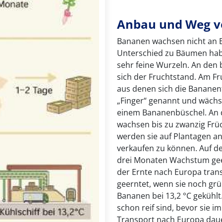
Anbau und Weg 
Bananen wachsen nicht an 
Unterschied zu Bäumen hab
sehr feine Wurzeln. An den 
sich der Fruchtstand. Am Fr
aus denen sich die Bananenf
„Finger“ genannt und wäch
einem Bananenbüschel. An
wachsen bis zu zwanzig Früc
werden sie auf Plantagen 
verkaufen zu können. Auf d
drei Monaten Wachstum geer
der Ernte nach Europa tran
geerntet, wenn sie noch grü
Bananen bei 13,2 °C gekühl
schon reif sind, bevor sie
Transport nach Europa daue