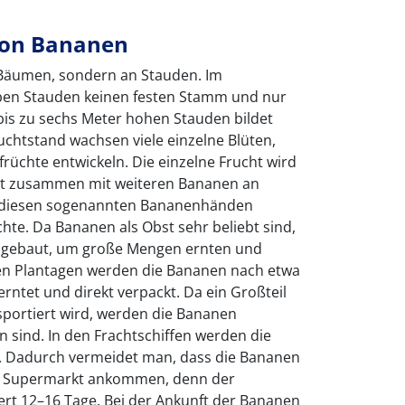
von Bananen
Bäumen, sondern an Stauden. Im
en Stauden keinen festen Stamm und nur
bis zu sechs Meter hohen Stauden bildet
uchtstand wachsen viele einzelne Blüten,
rüchte entwickeln. Die einzelne Frucht wird
st zusammen mit weiteren Bananen an
 diesen sogenannten Bananenhänden
hte. Da Bananen als Obst sehr beliebt sind,
angebaut, um große Mengen ernten und
en Plantagen werden die Bananen nach etwa
ntet und direkt verpackt. Da ein Großteil
sportiert wird, werden die Bananen
n sind. In den Frachtschiffen werden die
t. Dadurch vermeidet man, dass die Bananen
 im Supermarkt ankommen, denn der
rt 12–16 Tage. Bei der Ankunft der Bananen