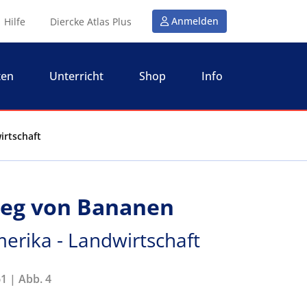
Anmelden
Hilfe
Diercke Atlas Plus
ten
Unterricht
Shop
Info
irtschaft
eg von Bananen
erika - Landwirtschaft
1 | Abb. 4