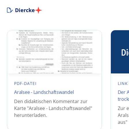
Diercke
PDF-DATEI
LINK
Aralsee - Landschaftswandel
Der A
trock
Den didaktischen Kommentar zur
Karte "Aralsee - Landschaftswandel"
Zur e
herunterladen.
Arals
aus"