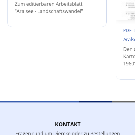
Zum editierbaren Arbeitsblatt
"Aralsee - Landschaftswandel"
PDF-
Arals
Den 
Karte
1960
KONTAKT
Fragen rund um Diercke oder zu Bestellungen